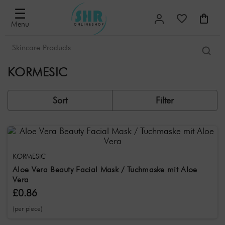
Filter
×
☰
Menu
Sorted
by
KORMESIC
Most
popular
Sort
Filter
New
releases
Lowest
price
KORMESIC
Aloe Vera Beauty Facial Mask / Tuchmaske mit Aloe
Highest
Vera
price
£0.86
Offers
(per piece)
Filter