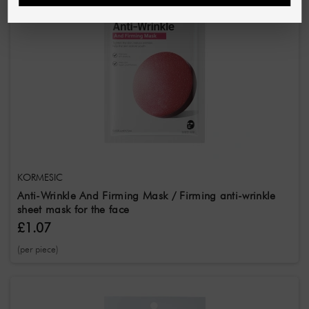
KORMESIC
Anti-Wrinkle And Firming Mask / Firming anti-wrinkle
sheet mask for the face
£1.07
(per piece)