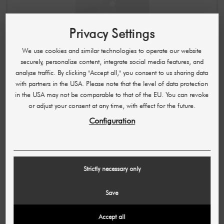
Privacy Settings
We use cookies and similar technologies to operate our website
securely, personalize content, integrate social media features, and
analyze traffic. By clicking "Accept all," you consent to us sharing data
with partners in the USA. Please note that the level of data protection
in the USA may not be comparable to that of the EU. You can revoke
or adjust your consent at any time, with effect for the future.
Configuration
KORMESIC
Hyaluronic Acid Hydrating Mask / moisturizing
hyaluronic acid sheet mask
£1.07
Strictly necessary only
(per piece)
Save
Accept all